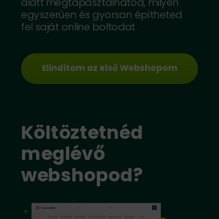
alatt megtapasztalhatod, milyen
egyszerűen és gyorsan építheted
fel saját online boltodat.
Elindítom az első Webshopom
Költöztetnéd
meglévő
webshopod?