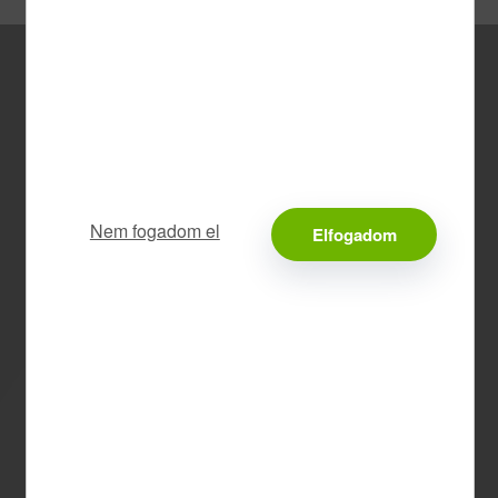
Nem fogadom el
Elfogadom
Kik csatlakozhatnak
a programhoz?
Újonnan induló