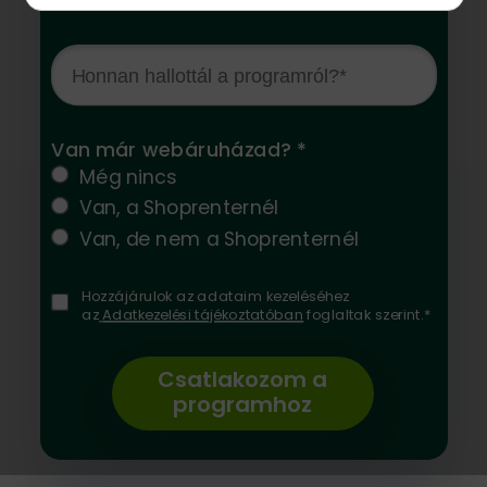
Van már webáruházad? *
Még nincs
Van, a Shoprenternél
Van, de nem a Shoprenternél
Hozzájárulok az adataim kezeléséhez
az
Adatkezelési tájékoztatóban
foglaltak szerint.*
Csatlakozom a
programhoz