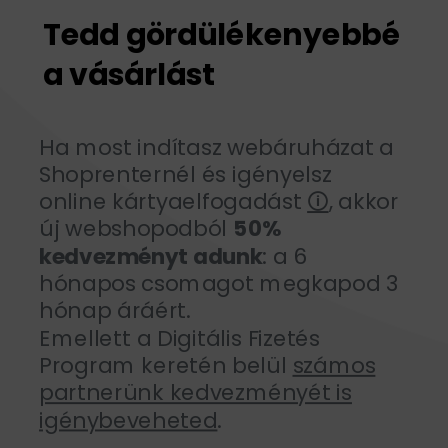
Tedd gördülékenyebbé
a vásárlást
Ha most indítasz webáruházat a
Shoprenternél és igényelsz
online kártyaelfogadást
🛈
, akkor
új webshopodból
50%
kedvezményt adunk
: a 6
hónapos csomagot megkapod 3
hónap áráért.
Emellett a Digitális Fizetés
Program keretén belül
számos
partnerünk kedvezményét is
igénybeveheted
.