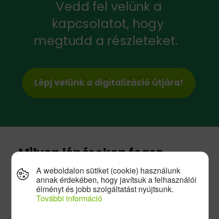
Vedd fel velünk a
kapcsolatot, hogy
megtudd a részleteket.
Lépj velünk a digitalizáció útjára!
Milyen lépéseken fogsz
végigmenni?
A weboldalon sütiket (cookie) használunk
annak érdekében, hogy javítsuk a felhasználói
élményt és jobb szolgáltatást nyújtsunk.
Töltsd ki a regisztrációs
További információ
űrlapot.