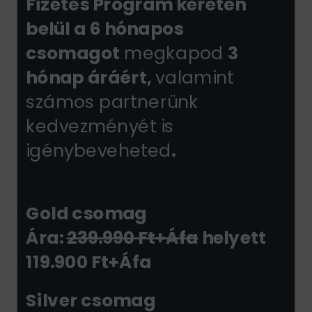
Fizetés Program keretén
belül a 6 hónapos
csomagot
megkapod
3
hónap áráért,
valamint
számos partnerünk
kedvezményét is
igénybeveheted
.
Gold csomag
Ára:
239.990 Ft+Áfa
helyett
119.900 Ft+Áfa
Silver csomag