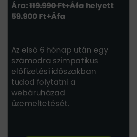
Ára:
119.990 Ft+Áfa
helyett
59.900 Ft+Áfa
Az első 6 hónap után egy
számodra szimpatikus
előfizetési időszakban
tudod folytatni a
webáruházad
üzemeltetését.