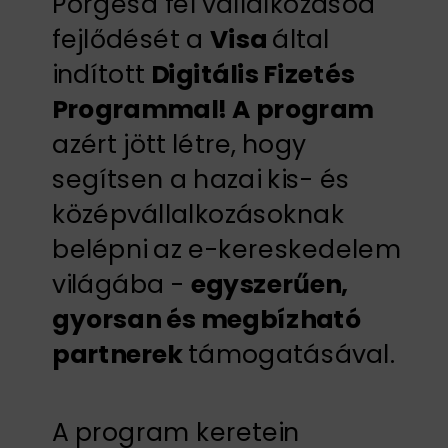
Pörgesd fel vállalkozásod
fejlődését a
Visa
által
indított
Digitális Fizetés
Programmal! A progra
m
azért jött létre, hogy
segítsen a hazai kis- és
középvállalkozásoknak
belépni az e-kereskedelem
világába -
egyszerűen,
gyorsan és megbízható
partnerek
támogatásával.
A program keretein